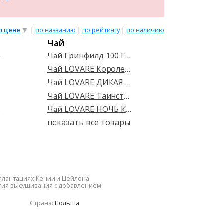
о цене
|
по названию
|
по рейтингу
|
по наличию
Чай
1 24шт
Чай Гринфилд 100 ГРАММ зеленый Флаiнг Драгон
Чай LOVARE Королевский десерт 24пак*2г
Чай LOVARE ДИКАЯ ЯГОДА черн/ягодн. 24пак*2г
 250г
Чай LOVARE Таинственный сад 24пак*2г
ернах
Чай LOVARE НОЧЬ КЛЕОПАТРЫ 24пак*2г
показать все товары
 плантациях Кении и Цейлона:
гия высушивания с добавлением
Страна:
Польша