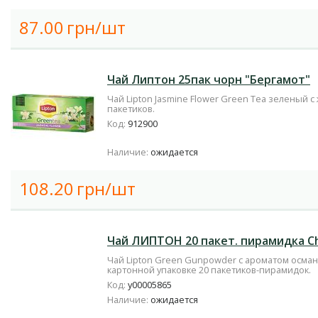
87.00
грн/шт
Чай Липтон 25пак чорн "Бергамот"
Чай Lipton Jasmine Flower Green Tea зеленый с
пакетиков.
Код:
912900
Наличие:
ожидается
108.20
грн/шт
Чай ЛИПТОН 20 пакет. пирамидка C
Чай Lipton Green Gunpowder с ароматом османт
картонной упаковке 20 пакетиков-пирамидок.
Код:
у00005865
Наличие:
ожидается