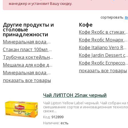
манеджер и установит Вашу скидку.
сортировать
п
Другие продукты и
Кофе
столовые
Кофе Якобс в стиках 3в
принадлежности
Кофе Якобс Монарх 230гМОЛОТЫЙ ПАКЕТ
Минеральная вода Карпатська джерельна б/газ 1л
Кофе Italiano Vero Roma в зернах 1кг
Стакан пласт 100мл 100шт
Кофе Jardin Dessert cup в зернах
Трубочка коктейльная 200шт
Кофе Якобс Еспрессо 230гр в з
Мешалка для кофе дерев 800шт
показать все товары
Минеральная вода Моршинская 0,75л б/газ
показать все товары
Чай ЛИПТОН 25пак черный
Чай Lipton Yellow Label черный. Чай собран на
смешивание сортов и инновационная техноло
свеже...
Код:
912899
Наличие:
есть