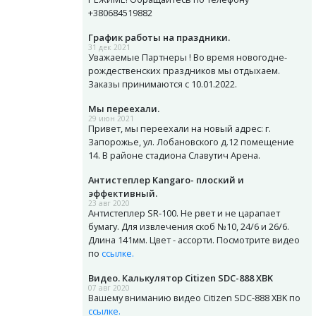
+380684519882
График работы на праздники.
31 дек 2021
Уважаемые Партнеры ! Во время новогодне-
рождественских праздников мы отдыхаем.
Заказы принимаются с 10.01.2022.
Мы переехали.
29 июн 2021
Привет, мы переехали на новый адрес: г.
Запорожье, ул. Лобановского д.12 помещение
14. В районе стадиона Славутич Арена.
Антистеплер Kangaro- плоский и
эффективный.
23 авг 2020
Антистеплер SR-100. Не рвет и не царапает
бумагу. Для извлечения скоб №10, 24/6 и 26/6.
Длина 141мм. Цвет - ассорти. Посмотрите видео
по
ссылке.
Видео. Калькулятор Citizen SDC-888 XBK
07 авг 2020
Вашему вниманию видео Citizen SDC-888 XBK по
ссылке.