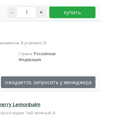
-
+
купить
 жасмином. В упаковке 25
Страна:
Российская
Федерация
ожидается, запросить у менеджера
herry Lemonbalm
уса и груши. Чай зеленый. В