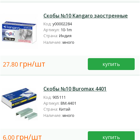
Скобы №10 Kangaro заостренные
Код:
у00002284
Артикул:
10-1m
Страна:
Индия
Наличие:
много
грн/шт
27.80
купить
Скобы №10 Buromax 4401
Код:
905111
Артикул:
BM.4401
Страна:
Китай
Наличие:
много
грн/шт
6.00
купить