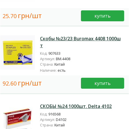
грн/шт
25.70
купить
Скобы №23/23 Buromax 4408 1000ш
т
Код:
907633
Артикул:
BM.4408
Страна:
Китай
Наличие:
есть
грн/шт
92.60
купить
СКОБЫ №24 1000шт. Delta 4102
Код:
916568
Артикул:
D4102
Страна:
Китай