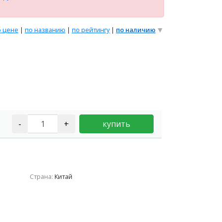
о цене
|
по названию
|
по рейтингу
|
по наличию
-
+
купить
Страна:
Китай