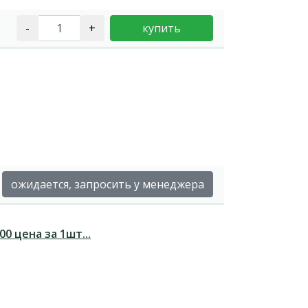
-
+
купить
ожидается, запросить у менеджера
0 цена за 1шт...