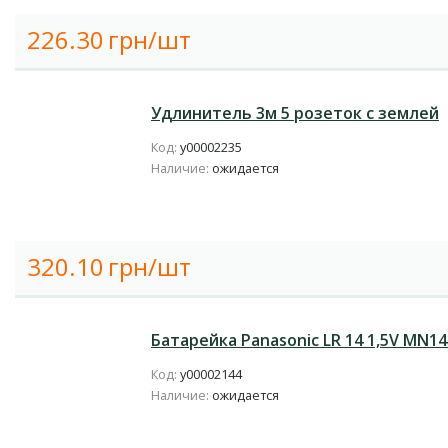
226.30
грн/шт
Удлинитель 3м 5 розеток с землей
Код:
у00002235
Наличие:
ожидается
320.10
грн/шт
Батарейка Panasonic LR 14 1,5V MN140
Код:
у00002144
Наличие:
ожидается