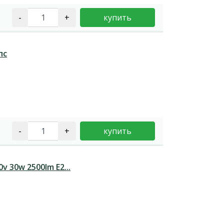
-
+
купить
пс
-
+
купить
v 30w 2500lm E2...