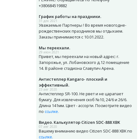
+380684519882
График работы на праздники.
31 дек 2021
Уважаемые Партнеры ! Во время новогодне-
рождественских праздников мы отдыхаем.
Заказы принимаются с 10.01.2022.
Мы переехали.
29 июн 2021
Привет, мы переехали на новый адрес: г.
Запорожье, ул. Лобановского д.12 помещение
14. В районе стадиона Славутич Арена.
Антистеплер Kangaro- плоский и
эффективный.
23 авг 2020
Антистеплер SR-100. Не рвет и не царапает
бумагу. Для извлечения скоб №10, 24/6 и 26/6.
Длина 141мм. Цвет - ассорти. Посмотрите видео
по
ссылке.
Видео. Калькулятор Citizen SDC-888 XBK
07 авг 2020
Вашему вниманию видео Citizen SDC-888 XBK по
ссылке.