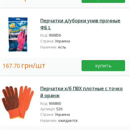
Перчатки д/уборки унив прочные
ФБ L
Код:
906856
Страна:
Украина
Наличие:
есть
грн/шт
167.70
купить
Перчатки х/б ПВХ плотные с точко
й оранж
Код:
906860
Артикул:
526
Страна:
Украина
Наличие:
ожидается