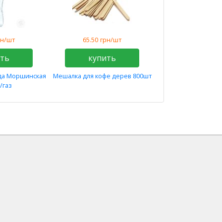
рн/шт
65.50
грн/шт
ить
купить
да Моршинская
Мешалка для кофе дерев 800шт
б/газ