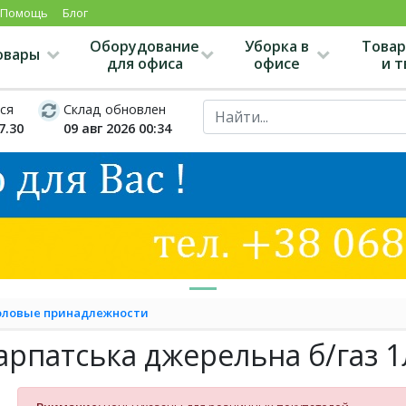
Помощь
Блог
Оборудование
Уборка в
Товар
овары
для офиса
офисе
и 
ся
Склад обновлен
7.30
09 авг 2026 00:34
толовые принадлежности
рпатська джерельна б/газ 1