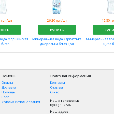
0
грн/шт
26.20
грн/шт
19.80
г
пить
купить
куп
вода Моршинская
Минеральная вода Карпатська
Минеральная во
л б/газ.
джерельна б/газ 1,5л
0,75л 
Помощь
Полезная информация
Оплата
Контакты
Доставка
Отзывы
Помощь
О нас
Блог
Наши телефоны:
Условия использования
0(800) 507-502
Наш адрес: