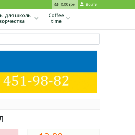
0.00 грн
Войти
ы для школы
Coffee
творчества
time
л