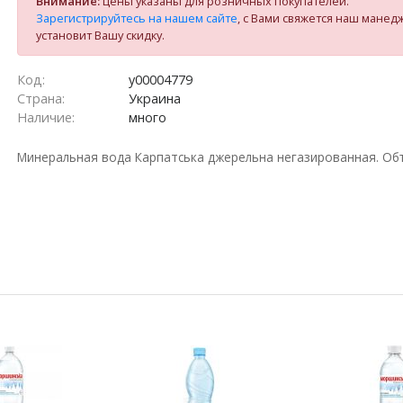
Внимание:
цены указаны для розничных покупателей.
Зарегистрируйтесь на нашем сайте
, с Вами свяжется наш манед
установит Вашу скидку.
Код:
у00004779
Страна:
Украина
Наличие:
много
Минеральная вода Карпатська джерельна негазированная. Объе