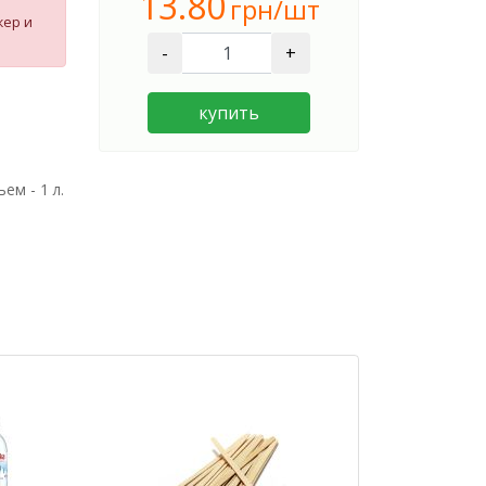
13.80
грн/шт
жер и
-
+
купить
м - 1 л.