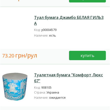
Туал бумага Джамбо БЕЛАЯ ГИЛЬЗ
А
Код:
у00004579
Наличие:
есть
грн/рул
73.20
купить
Туалетная бумага "Комфорт Люкс
67"
Код:
908105
Страна:
Украина
Наличие:
ожидается