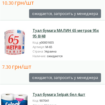
грн/шт
10.30
ожидается, запросить у менеджера
Туал бумага МАЛИН 65 метров 95х
95 8/48
Код:
у00001655
Артикул:
М-65
Страна:
Украина
Наличие:
ожидается
грн/шт
7.30
ожидается, запросить у менеджера
Туал бумага Selpak бел 4шт
Код:
907041