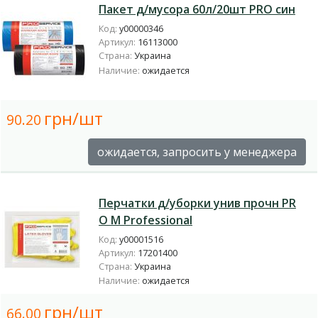
Пакет д/мусора 60л/20шт PRO син
Код:
у00000346
Артикул:
16113000
Страна:
Украина
Наличие:
ожидается
грн/шт
90.20
ожидается, запросить у менеджера
Перчатки д/уборки унив прочн PR
O M Professional
Код:
у00001516
Артикул:
17201400
Страна:
Украина
Наличие:
ожидается
грн/шт
66.00