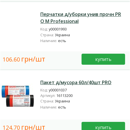
Перчатки д/уборки унив прочн PR
O M Professional
Код:
у00001993
Страна:
Украина
Наличие:
есть
грн/шт
106.60
купить
Пакет д/мусора 60л/40шт PRO
Код:
у00001037
Артикул:
16113200
Страна:
Украина
Наличие:
есть
грн/шт
124.70
купить