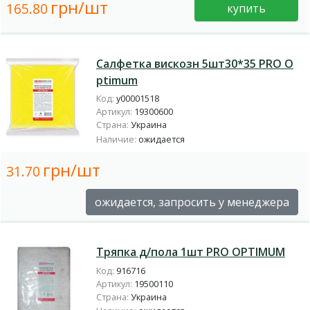
грн/шт
165.80
купить
Салфетка вискозн 5шт30*35 PRO O
ptimum
Код:
у00001518
Артикул:
19300600
Страна:
Украина
Наличие:
ожидается
грн/шт
31.70
ожидается, запросить у менеджера
Тряпка д/пола 1шт PRO OPTIMUM
Код:
916716
Артикул:
19500110
Страна:
Украина