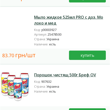
Мыло жидкое 525мл PRO с доз. Мо
локо и мед
Код:
у00003927
Артикул:
25478500
Страна:
Украина
Наличие:
есть
грн/шт
83.70
купить
Порошок чистящ 500г Бреф OV
Код:
907632
Страна:
Украина
Наличие:
есть