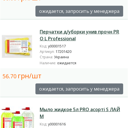
ожидается, запросить у менеджера
Перчатки д/уборки унив прочн PR
O L Professional
Код:
у00001517
Артикул:
17201420
Страна:
Украина
Наличие:
ожидается
грн/шт
56.70
ожидается, запросить у менеджера
Мыло жидкое 5л PRO асорті S ЛАЙ
М
Код:
у00001616