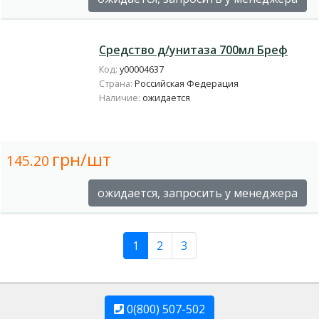
Средство д/унитаза 700мл Бреф
Код:
у00004637
Страна:
Российская Федерация
Наличие:
ожидается
грн/шт
145.20
ожидается, запросить у менеджера
1
2
3
0(800) 507-502