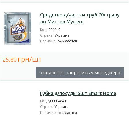
Средство д/чистки труб 70г грану
лы Мистер Мускул
Код:
906640
Страна:
Украина
Наличие:
ожидается
грн/шт
25.80
ожидается, запросить у менеджера
Губка д/посуды 5шт Smart Home
Код:
у00004841
Страна:
Украина
Наличие:
ожидается