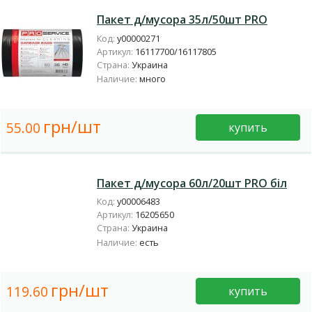
Пакет д/мусора 35л/50шт PRO
Код:
у00000271
Артикул:
16117700/16117805
Страна:
Украина
Наличие:
много
грн/шт
55.00
купить
Пакет д/мусора 60л/20шт PRO біл
Код:
у00006483
Артикул:
16205650
Страна:
Украина
Наличие:
есть
грн/шт
119.60
купить