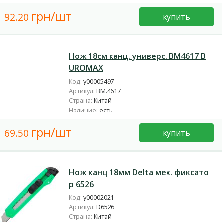
грн/шт
92.20
купить
Нож 18см канц. универс. BM4617 B
UROMAX
Код:
у00005497
Артикул:
BM.4617
Страна:
Китай
Наличие:
есть
грн/шт
69.50
купить
Нож канц 18мм Delta мех. фиксато
р 6526
Код:
у00002021
Артикул:
D6526
Страна:
Китай