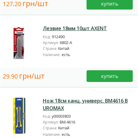
грн/шт
127.20
купить
Лезвие 18мм 10шт AXENT
Код:
912490
Артикул:
6802-А
Страна:
Китай
Наличие:
есть
грн/шт
29.90
купить
Нож 18см канц. универс. BM4616 B
UROMAX
Код:
у00003803
Артикул:
BM.4616
Страна:
Китай
Наличие:
есть