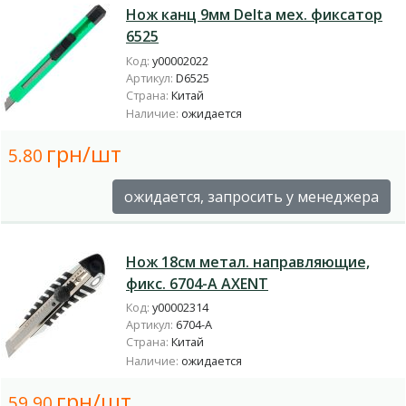
Нож канц 9мм Delta мех. фиксатор
6525
Код:
у00002022
Артикул:
D6525
Страна:
Китай
Наличие:
ожидается
грн/шт
5.80
ожидается, запросить у менеджера
Нож 18см метал. направляющие,
фикс. 6704-А AXENT
Код:
у00002314
Артикул:
6704-А
Страна:
Китай
Наличие:
ожидается
грн/шт
59.90