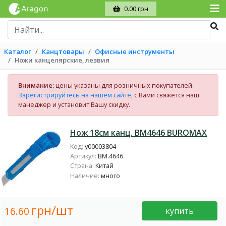
0.00 грн
Каталог
Канцтовары
Офисные инструменты
Ножи канцелярские, лезвия
Внимание:
цены указаны для розничных покупателей.
Зарегистрируйтесь на нашем сайте
, с Вами свяжется наш
манеджер и установит Вашу скидку.
Нож 18см канц. BM4646 BUROMAX
Код:
у00003804
Артикул:
BM.4646
Страна:
Китай
Наличие:
много
грн/шт
16.60
купить