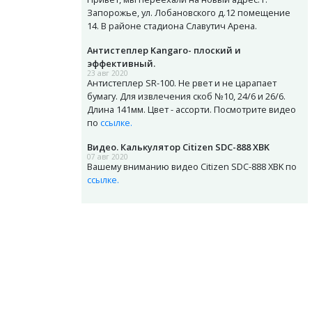
Запорожье, ул. Лобановского д.12 помещение
14. В районе стадиона Славутич Арена.
Антистеплер Kangaro- плоский и
эффективный.
23 авг 2020
Антистеплер SR-100. Не рвет и не царапает
бумагу. Для извлечения скоб №10, 24/6 и 26/6.
Длина 141мм. Цвет - ассорти. Посмотрите видео
по
ссылке.
Видео. Калькулятор Citizen SDC-888 XBK
07 авг 2020
Вашему вниманию видео Citizen SDC-888 XBK по
ссылке.