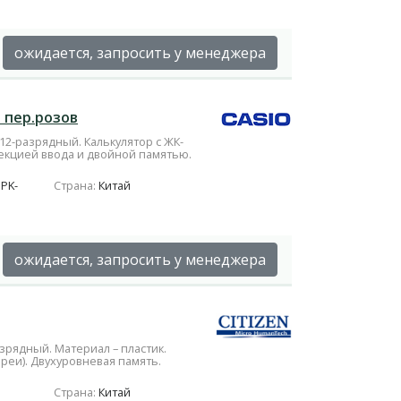
ожидается, запросить у менеджера
P пер.розов
12-разрядный. Калькулятор с ЖК-
екцией ввода и двойной памятью.
 PK-
Страна:
Китай
ожидается, запросить у менеджера
азрядный. Материал – пластик.
реи). Двухуровневая память.
Страна:
Китай