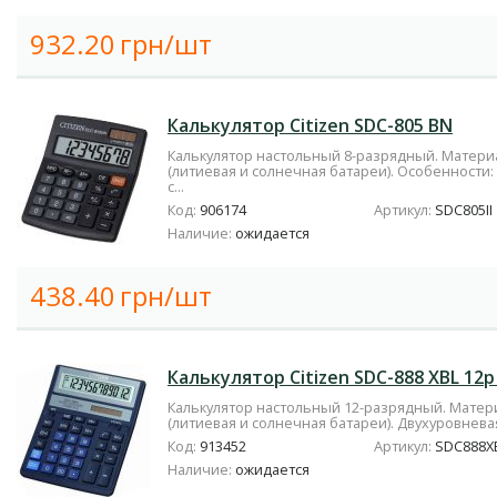
932.20
грн/шт
Калькулятор Citizen SDC-805 BN
Калькулятор настольный 8-разрядный. Материа
(литиевая и солнечная батареи). Особенности:
с...
Код:
906174
Артикул:
SDC805II
Наличие:
ожидается
438.40
грн/шт
Калькулятор Citizen SDC-888 XBL 12р
Калькулятор настольный 12-разрядный. Матери
(литиевая и солнечная батареи). Двухуровневая
Код:
913452
Артикул:
SDC888X
Наличие:
ожидается