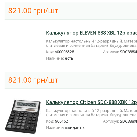
821.00
грн/шт
Калькулятор ELEVEN 888 XBL 12р кра
Калькулятор настольный 12-разрядный. Матери
(литиевая и солнечная батареи). Двухуровневая
Код:
у00006528
Артикул:
SDC888X
Наличие:
есть
821.00
грн/шт
Калькулятор Citizen SDC-888 XBK 12
Калькулятор настольный 12-разрядный. Матери
(литиевая и солнечная батареи). Двухуровневая
Код:
906162
Артикул:
SDC888X
Наличие:
ожидается