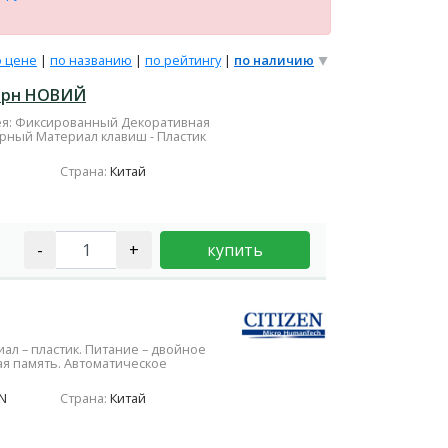
о цене
|
по названию
|
по рейтингу
|
по наличию
черн НОВИЙ
лея: Фиксированный Декоративная
ерный Материал клавиш - Пластик
Страна:
Китай
-
+
купить
ал – пластик. Питание – двойное
ая память. Автоматическое
N
Страна:
Китай