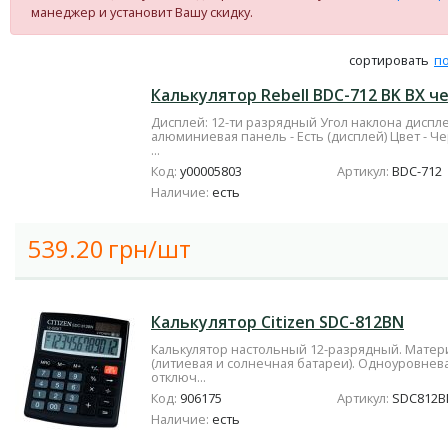
манеджер и установит Вашу скидку.
сортировать
п
Калькулятор Rebell BDC-712 BK BX 
Дисплей: 12-ти разрядный Угол наклона дисп
алюминиевая панель - Есть (дисплей) Цвет - Ч
...
Код:
у00005803
Артикул:
BDC-712
Наличие:
есть
539.20
грн/шт
Калькулятор Citizen SDC-812BN
Калькулятор настольный 12-разрядный. Матери
(литиевая и солнечная батареи). Одноуровнев
отключ...
Код:
906175
Артикул:
SDC812B
Наличие:
есть