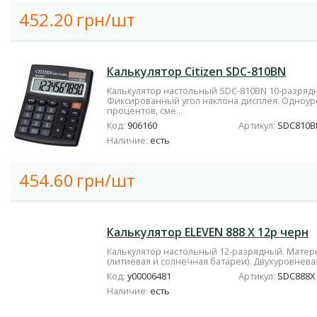
452.20
грн/шт
Калькулятор Citizen SDC-810BN
Калькулятор настольный SDC-810BN 10-разряд
Фиксированный угол наклона дисплея. Одноур
процентов, сме...
Код:
906160
Артикул:
SDC810B
Наличие:
есть
454.60
грн/шт
Калькулятор ELEVEN 888 X 12р черн
Калькулятор настольный 12-разрядный. Матери
(литиевая и солнечная батареи). Двухуровневая
Код:
у00006481
Артикул:
SDC888X
Наличие:
есть