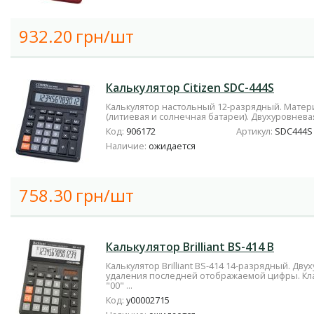
932.20
грн/шт
Калькулятор Citizen SDC-444S
Калькулятор настольный 12-разрядный. Матери
(литиевая и солнечная батареи). Двухуровневая
Код:
906172
Артикул:
SDC444S
Наличие:
ожидается
758.30
грн/шт
Калькулятор Brilliant BS-414 B
Калькулятор Brilliant BS-414 14-разрядный. Дв
удаления последней отображаемой цифры. Кла
"00" ...
Код:
у00002715