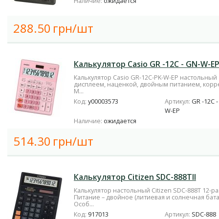
Наличие:
ожидается
288.50
грн/шт
Калькулятор Casio GR -12C - GN-W-E
Калькулятор Casio GR-12C-PK-W-EP настольный 
дисплеем, наценкой, двойным питанием, корр
М...
Код:
у00003573
Артикул:
GR -12C -
W-EP
Наличие:
ожидается
514.30
грн/шт
Калькулятор Citizen SDC-888ТII
Калькулятор настольный Citizen SDC-888Т 12-р
Питание – двойное (литиевая и солнечная бата
Особ...
Код:
917013
Артикул:
SDC-888