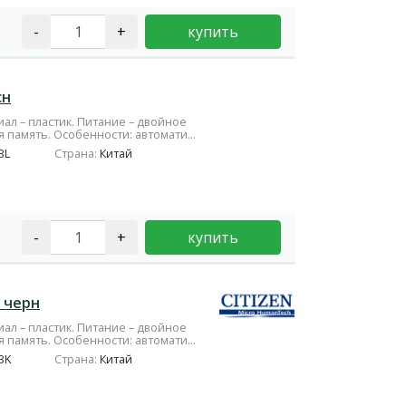
-
+
купить
сн
ал – пластик. Питание – двойное
 память. Особенности: автомати...
BL
Страна:
Китай
-
+
купить
р черн
ал – пластик. Питание – двойное
 память. Особенности: автомати...
BK
Страна:
Китай