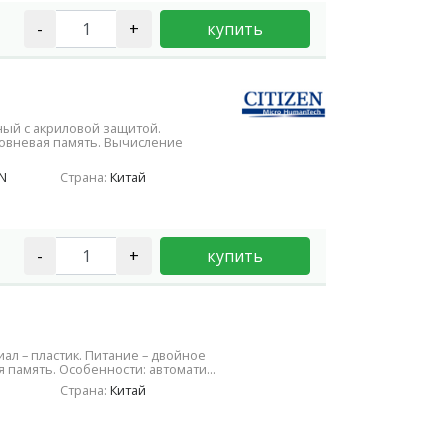
-
+
купить
ный с акриловой защитой.
овневая память. Вычисление
N
Страна:
Китай
-
+
купить
ал – пластик. Питание – двойное
 память. Особенности: автомати...
Страна:
Китай