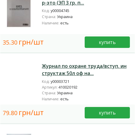
р-это (ЭП 3 гр. п...
Код:
у00004745
Страна:
Украина
Наличие:
есть
грн/шт
35.30
купить
Журнал по охране труда/вступ. ин
структаж 50л оф на...
Код:
у00003721
Артикул:
410020192
Страна:
Украина
Наличие:
есть
грн/шт
79.80
купить