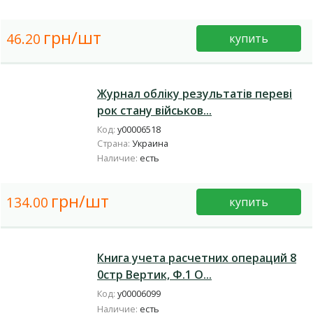
грн/шт
46.20
купить
Журнал обліку результатів переві
рок стану військов...
Код:
у00006518
Страна:
Украина
Наличие:
есть
грн/шт
134.00
купить
Книга учета расчетних операций 8
0стр Вертик, Ф.1 О...
Код:
у00006099
Наличие:
есть