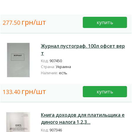
грн/шт
277.50
купить
Журнал пустограф. 100л офсет вер
т
Код:
907450
Страна:
Украина
Наличие:
есть
грн/шт
133.40
купить
Книга доходов для платильщика е
диного налога 1,2,3...
Код:
907346