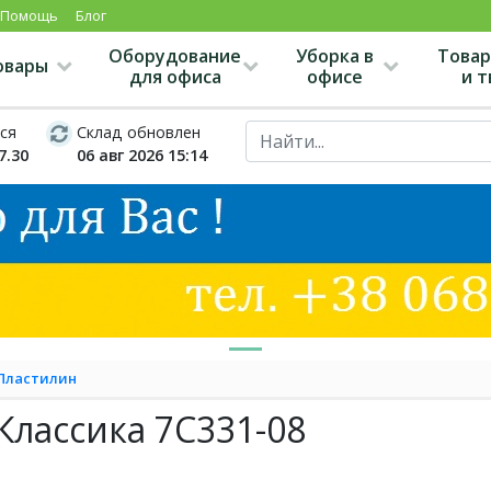
Помощь
Блог
Оборудование
Уборка в
Товар
овары
для офиса
офисе
и 
ся
Склад обновлен
7.30
06 авг 2026 15:14
Пластилин
Классика 7С331-08