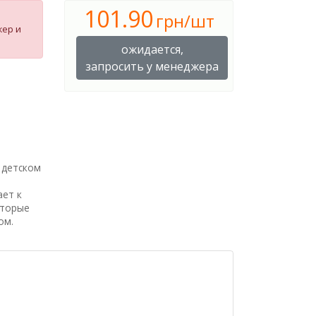
101.90
грн/шт
жер и
ожидается,
запросить у менеджера
 детском
ает к
оторые
ом.