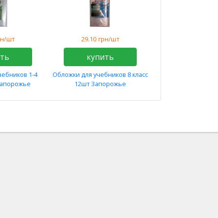
рн/шт
29.10
грн/шт
ить
купить
чебников 1-4
Обложки для учебников 8 класс
Запорожье
12шт Запорожье