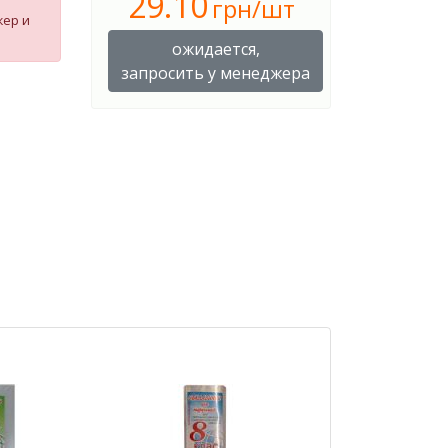
29.10
грн/шт
жер и
ожидается,
запросить у менеджера