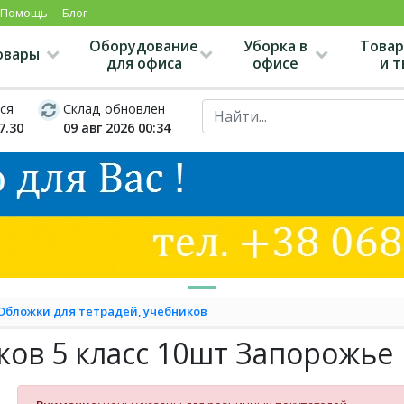
Помощь
Блог
Оборудование
Уборка в
Товар
овары
для офиса
офисе
и 
ся
Склад обновлен
7.30
09 авг 2026 00:34
Обложки для тетрадей, учебников
ков 5 класс 10шт Запорожье