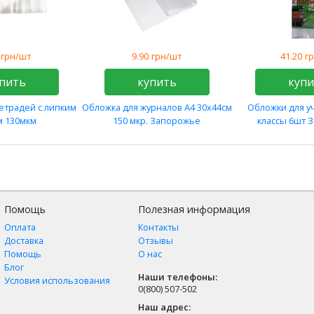
грн/шт
9.90
грн/шт
41.20
г
пить
купить
куп
етрадей с липким
Обложка для журналов А4 30х44см
Обложки для у
м 130мкм
150 мкр. Запорожье
классы 6шт 
Помощь
Полезная информация
Оплата
Контакты
Доставка
Отзывы
Помощь
О нас
Блог
Наши телефоны:
Условия использования
0(800) 507-502
Наш адрес: