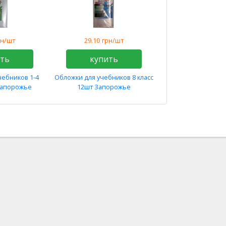
рн/шт
29.10
грн/шт
ить
купить
чебников 1-4
Обложки для учебников 8 класс
Запорожье
12шт Запорожье