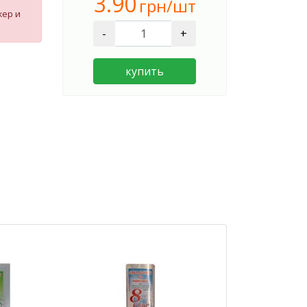
3.90
грн/шт
жер и
-
+
купить