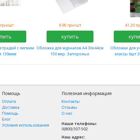
грн/шт
9.90
грн/шт
41.20
г
пить
купить
куп
етрадей с липким
Обложка для журналов А4 30х44см
Обложки для у
м 130мкм
150 мкр. Запорожье
классы 6шт 
Помощь
Полезная информация
Оплата
Контакты
Доставка
Отзывы
Помощь
О нас
Блог
Наши телефоны:
Условия использования
0(800) 507-502
Наш адрес: