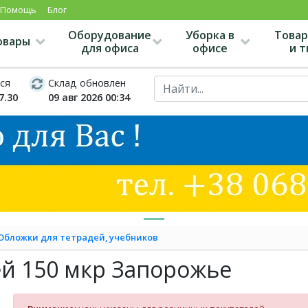
Помощь
Блог
Оборудование
Уборка в
Товар
овары
для офиса
офисе
и 
ся
Склад обновлен
7.30
09 авг 2026 00:34
Обложки для тетрадей, учебников
ей 150 мкр Запорожье