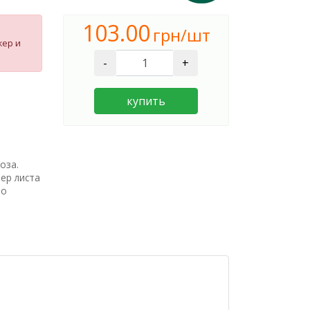
103.00
грн/шт
жер и
-
+
купить
оза.
мер листа
во