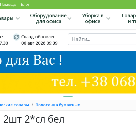
Помощь
Блог
Оборудование
Уборка в
Товар
овары
для офиса
офисе
и 
ся
Склад обновлен
7.30
06 авг 2026 09:39
ческие товары
Полотенца бумажные
 2шт 2*сл бел