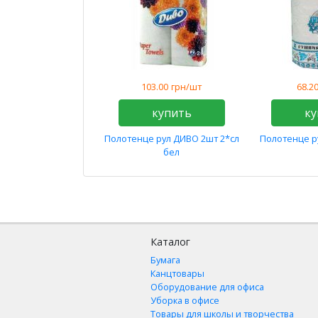
103.00
грн/шт
68.2
купить
ку
Полотенце рул ДИВО 2шт 2*сл
Полотенце р
бел
Каталог
Бумага
Канцтовары
Оборудование для офиса
Уборка в офисе
Товары для школы и творчества