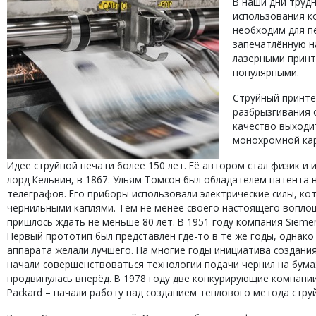
В наши дни трудн
использования к
необходим для п
запечатлённую н
лазерными принт
популярными.
Струйный принте
разбрызгивания о
качество выходит
монохромной кар
Идее струйной печати более 150 лет. Её автором стал физик и 
лорд Кельвин, в 1867. Ульям Томсон был обладателем патента
телеграфов. Его приборы использовали электрические силы, к
чернильными каплями. Тем не менее своего настоящего вопло
пришлось ждать не меньше 80 лет. В 1951 году компания Sieme
Первый прототип был представлен где-то в те же годы, однако
аппарата желали лучшего. На многие годы инициатива создания
начали совершенствоваться технологии подачи чернил на бума
продвинулась вперёд. В 1978 году две конкурирующие компании
Packard – начали работу над созданием теплового метода стру