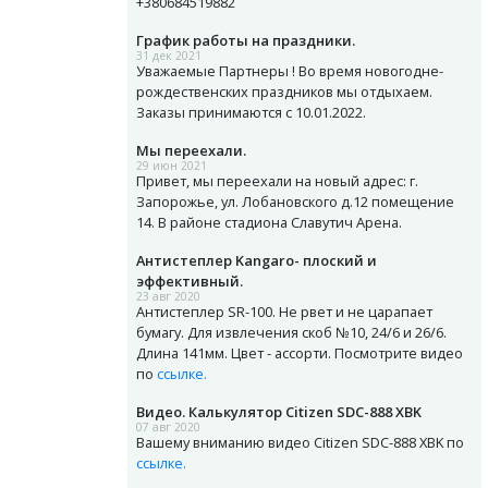
+380684519882
График работы на праздники.
31 дек 2021
Уважаемые Партнеры ! Во время новогодне-
рождественских праздников мы отдыхаем.
Заказы принимаются с 10.01.2022.
Мы переехали.
29 июн 2021
Привет, мы переехали на новый адрес: г.
Запорожье, ул. Лобановского д.12 помещение
14. В районе стадиона Славутич Арена.
Антистеплер Kangaro- плоский и
эффективный.
23 авг 2020
Антистеплер SR-100. Не рвет и не царапает
бумагу. Для извлечения скоб №10, 24/6 и 26/6.
Длина 141мм. Цвет - ассорти. Посмотрите видео
по
ссылке.
Видео. Калькулятор Citizen SDC-888 XBK
07 авг 2020
Вашему вниманию видео Citizen SDC-888 XBK по
ссылке.