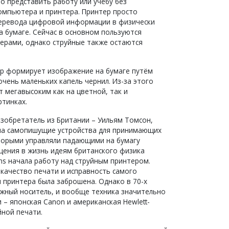
о представить работу или учебу без
омпьютера и принтера. Принтер просто
еревода цифровой информации в физически
а бумаге. Сейчас в основном пользуются
ерами, однако струйные также остаются
р формирует изображение на бумаге путём
чень маленьких капель чернил. Из-за этого
 мегавысоким как на цветной, так и
тинках.
изобретатель из Британии – Уильям Томсон,
 на самопишущие устройства для принимающих
оторыми управляли падающими на бумагу
щения в жизнь идеям британского физика
ns начала работу над струйным принтером.
 качество печати и исправность самого
 принтера была заброшена. Однако в 70-х
жный носитель, и вообще техника значительно
 – японская Canon и американская Hewlett-
йной печати.