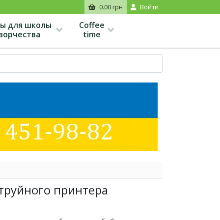
0.00 грн
Войти
ы для школы
Coffee
творчества
time
труйного принтера