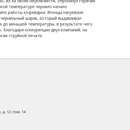
о, из-за своей неуклюжести, опрокинул горячий
сокой температуре чернило начало
нципе работы кофеварки. Японцы нагревали
я чернильный шарик, который выдавливал
а до меньшей температуры, в результате чего
к, благодаря конкуренции двух компаний, на
огии струйной печати.
 д. 12, пом. 14