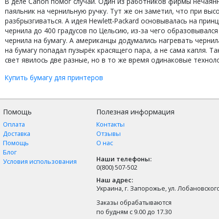
В деле Canon помог случай. Один из работников фирмы нечаянн
паяльник на чернильную ручку. Тут же он заметил, что при вы
разбрызгиваться. А идея Hewlett-Packard основывалась на при
чернила до 400 градусов по Цельсию, из-за чего образовывалс
чернила на бумагу. А американцы додумались нагревать чернил
на бумагу попадал пузырёк красящего пара, а не сама капля. Та
свет явилось две разные, но в то же время одинаковые технол
Купить бумагу для принтеров
Помощь
Полезная информация
Оплата
Контакты
Доставка
Отзывы
Помощь
О нас
Блог
Наши телефоны:
Условия использования
0(800) 507-502
Наш адрес:
Украина, г. Запорожье, ул. Лобановского,
Заказы обрабатываются
по будням с 9.00 до 17.30