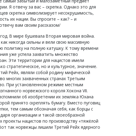
е самый забытый и малозаметный предмет
ии. Я отвечу за вас – скрепка. Однако это для
жцев скрепка символизирует несокрушимость,
ость их нации. Вы спросите – как? – и
 отвечу вам своим рассказом/
 год. В мире бушевала Вторая мировая война.
как никогда сильны и вели свою массивную
ю политику на полную катушку. К тому времени
ания уже успела захватить множество
ран. Эти территории для нацистов имели
ко стратегическое, но и культурное, значение.
етий Рейх, являли собой родину мифической
и во многих захваченных странах Третьим
тво. При установленном режиме местным
згнанного норвежского короля Хокона VII.
 вспомнили об изобретении их земляка Юхана
орой принято скреплять бумагу. Вместо пуговиц
пки, тем самым обозначая себя, как борцы с
даря организации и такой своеобразной
х проекты нацистов по производству «тяжёлой
Вот так норвежцы лишили Третий Рейх ядерного