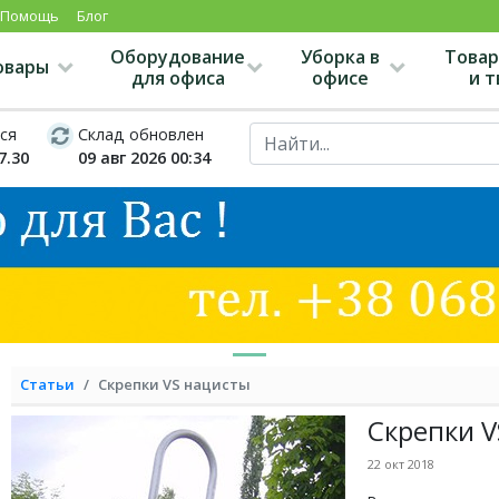
Помощь
Блог
Оборудование
Уборка в
Товар
овары
для офиса
офисе
и 
ся
Склад обновлен
7.30
09 авг 2026 00:34
Статьи
Скрепки VS нацисты
Скрепки V
22 окт 2018