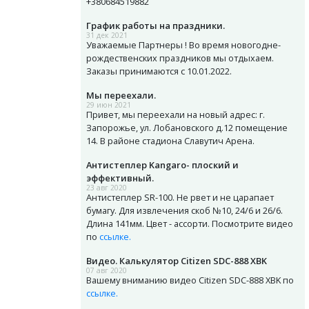
+380684519882
График работы на праздники.
31 дек 2021
Уважаемые Партнеры ! Во время новогодне-
рождественских праздников мы отдыхаем.
Заказы принимаются с 10.01.2022.
Мы переехали.
29 июн 2021
Привет, мы переехали на новый адрес: г.
Запорожье, ул. Лобановского д.12 помещение
14. В районе стадиона Славутич Арена.
Антистеплер Kangaro- плоский и
эффективный.
23 авг 2020
Антистеплер SR-100. Не рвет и не царапает
бумагу. Для извлечения скоб №10, 24/6 и 26/6.
Длина 141мм. Цвет - ассорти. Посмотрите видео
по
ссылке.
Видео. Калькулятор Citizen SDC-888 XBK
07 авг 2020
Вашему вниманию видео Citizen SDC-888 XBK по
ссылке.