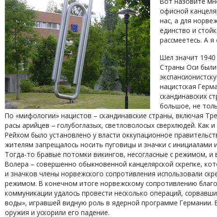
Вот назовите мн
офисной канцеляр
нас, а для норве
единство и стойк
рассмеетесь. А я
Шел значит 1940
Страны Оси были 
экспансионистску
нацистская Герм
скандинавских ст
большое, не толь
По «мифологии» нацистов – скандинавские страны, включая Тр
расы арийцев – голубоглазых, светловолосых сверхлюдей. Как 
Рейхом было установлено у власти оккупационное правительс
жителям запрещалось носить пуговицы и значки с инициалами и
Тогда-то бравые потомки викингов, несогласные с режимом, и
Волера – совершенно обыкновенной канцелярской скрепке, кот
и значков члены норвежского сопротивления использовали скре
режимом. В конечном итоге норвежскому сопротивлению благо
коммуникации удалось провести несколько операций, сорвавши
воды», игравшей видную роль в ядерной программе Германии. 
оружия и ускорили его падение.