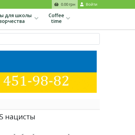
0.00 грн
Войти
ы для школы
Coffee
творчества
time
S нацисты