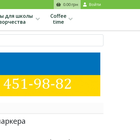
0.00 грн
Войти
ы для школы
Coffee
творчества
time
маркера