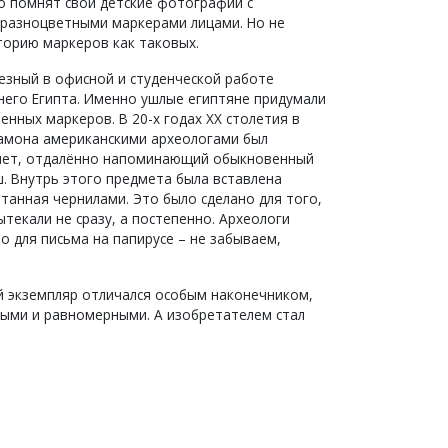
о помнят свои детские фотографии с
разноцветными маркерами лицами. Но не
торию маркеров как таковых.
езный в офисной и студенческой работе
него Египта. Именно ушлые египтяне придумали
нных маркеров. В 20-х годах ХХ столетия в
амона американскими археологами был
мет, отдалённо напоминающий обыкновенный
. Внутрь этого предмета была вставлена
танная чернилами. Это было сделано для того,
текали не сразу, а постепенно. Археологи
 для письма на папирусе – не забываем,
ый экземпляр отличался особым наконечником,
ыми и равномерными. А изобретателем стал