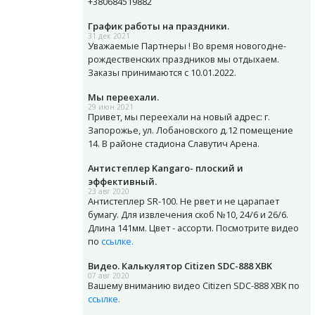
+380684519882
График работы на праздники.
31 дек 2021
Уважаемые Партнеры ! Во время новогодне-
рождественских праздников мы отдыхаем.
Заказы принимаются с 10.01.2022.
Мы переехали.
29 июн 2021
Привет, мы переехали на новый адрес: г.
Запорожье, ул. Лобановского д.12 помещение
14. В районе стадиона Славутич Арена.
Антистеплер Kangaro- плоский и
эффективный.
23 авг 2020
Антистеплер SR-100. Не рвет и не царапает
бумагу. Для извлечения скоб №10, 24/6 и 26/6.
Длина 141мм. Цвет - ассорти. Посмотрите видео
по
ссылке.
Видео. Калькулятор Citizen SDC-888 XBK
07 авг 2020
Вашему вниманию видео Citizen SDC-888 XBK по
ссылке.