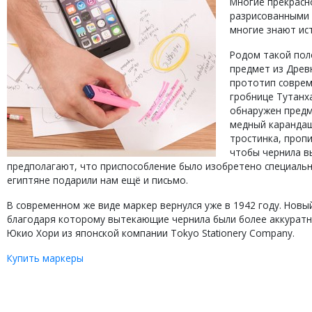
Многие прекрасн
разрисованными 
многие знают ис
Родом такой пол
предмет из Древ
прототип совреме
гробнице Тутанх
обнаружен пред
медный карандаш
тростинка, пропи
чтобы чернила вы
предполагают, что приспособление было изобретено специально
египтяне подарили нам ещё и письмо.
В современном же виде маркер вернулся уже в 1942 году. Нов
благодаря которому вытекающие чернила были более аккуратн
Юкио Хори из японской компании Tokyo Stationery Company.
Купить маркеры