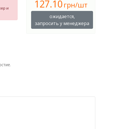
127.10
грн/шт
жер и
ожидается,
запросить у менеджера
рстие.