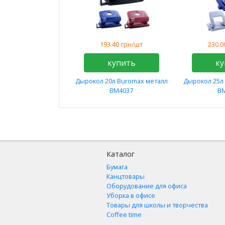
193.40
грн/шт
230.0
купить
ку
Дырокол 20л Buromax металл
Дырокол 25л
BM4037
B
Каталог
Бумага
Канцтовары
Оборудование для офиса
Уборка в офисе
Товары для школы и творчества
Coffee time