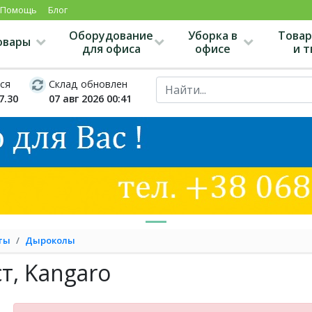
Помощь
Блог
Оборудование
Уборка в
Товар
овары
для офиса
офисе
и 
ся
Склад обновлен
7.30
07 авг 2026 00:41
ты
Дыроколы
т, Kangaro