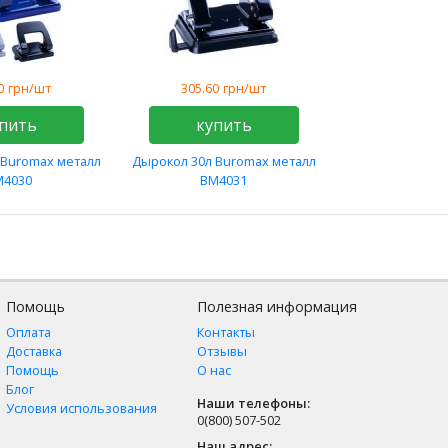
0
грн/шт
305.60
грн/шт
пить
купить
 Buromax металл
Дырокол 30л Buromax металл
M4030
BM4031
Помощь
Полезная информация
Оплата
Контакты
Доставка
Отзывы
Помощь
О нас
Блог
Наши телефоны:
Условия использования
0(800) 507-502
Наш адрес: