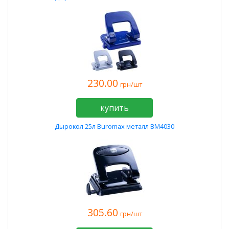
230.00
грн/шт
купить
Дырокол 25л Buromax металл BM4030
305.60
грн/шт